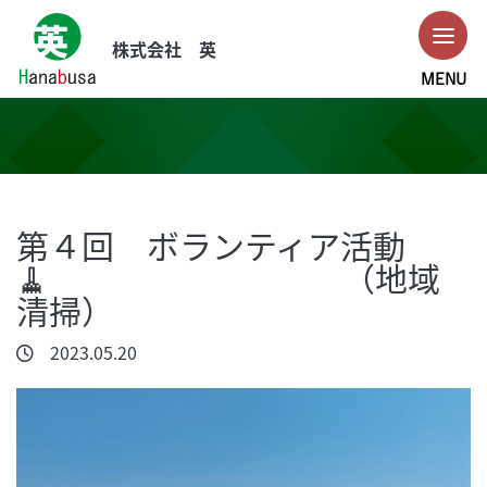
株式会社 英
MENU
会社概要
ビル総合管理
PDI・部品管理
第４回 ボランティア活動
🧹 （地域
採用情報
清掃）
お問い合わせ
2023.05.20
お知らせ
インスタグラム