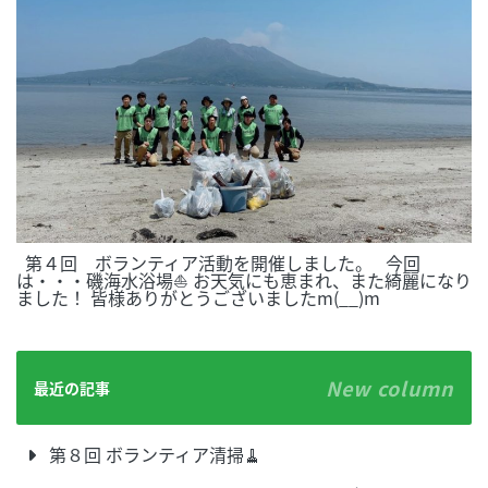
第４回 ボランティア活動を開催しました。 今回
は・・・磯海水浴場⛵ お天気にも恵まれ、また綺麗になり
ました！ 皆様ありがとうございましたm(__)m
New column
最近の記事
第８回 ボランティア清掃🧹